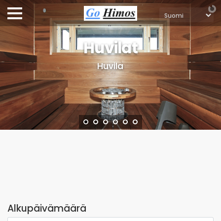
Huvilat
Huvila
Alkupäivämäärä